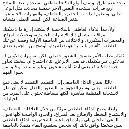
توجد عدة طرق لوصف أنواع الذكاء العاطفي. تستخدم بعض النماذج
أربع قدرات؛ يستخدم البعض الآخر خمسة مجالات مثل الوعي
الذاتي، وتنظيم الذات، والتحفيز، والتعاطف، والمهارات الاجتماعية.
يتغير الصياغة، لكن النمط العملي متشابه.
أولاً، يبدأ الذكاء العاطفي بالملاحظة. لا يمكنك إدارة ما لا يمكنك
مراقبته. يشمل ذلك الإشارات الجسدية، وتحولات المزاج،
والمحفزات المتكررة، والاختلاف بين العاطفة الأولية وقصة عن تلك
العاطفة. "أشعر بالتوتر" هو نقطة بداية أوضح من "الجميع ضدي".
ثانيًا، يتطلب الأمر تفسيرًا. الشعور حقيقي، لكن تفسيراتك الأولى له
قد تكون غير مكتملة. قد يعني الانزعاج أثناء اجتماع أن شخصًا تجاوز
حدودًا، لكنه قد يعني أيضًا أنك مشحون أو غير مستعد أو قلق من
سوء الفهم.
ثالثًا، يحتاج الذكاء العاطفي إلى التنظيم. التنظيم لا يعني قمع
العاطفة. يعني توسيع الفجوة بين الشعور والفعل. يمكن أن تظل
الاستجابة المنظمة مباشرة. لكنها ببساطة تحتوي على المزيد من
الخيارات.
رابعًا، يصبح الذكاء العاطفي مرئيًا من خلال العلاقات. التعاطف،
والاستماع النشط، والإصلاح بعد الصراع، والحدود الواضحة كلها تحول
الوعي الداخلي إلى مهارة اجتماعية. الشخص ذو الذكاء العاطفي
ليس شخصًا يوافق دائمًا. إنه شخص يستطيع البقاء متصلًا بالعاطفة