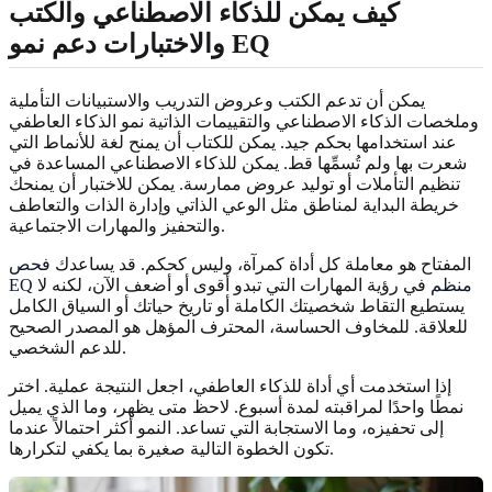
كيف يمكن للذكاء الاصطناعي والكتب
والاختبارات دعم نمو EQ
يمكن أن تدعم الكتب وعروض التدريب والاستبيانات التأملية
وملخصات الذكاء الاصطناعي والتقييمات الذاتية نمو الذكاء العاطفي
عند استخدامها بحكم جيد. يمكن للكتاب أن يمنح لغة للأنماط التي
شعرت بها ولم تُسمِّها قط. يمكن للذكاء الاصطناعي المساعدة في
تنظيم التأملات أو توليد عروض ممارسة. يمكن للاختبار أن يمنحك
خريطة البداية لمناطق مثل الوعي الذاتي وإدارة الذات والتعاطف
والتحفيز والمهارات الاجتماعية.
المفتاح هو معاملة كل أداة كمرآة، وليس كحكم. قد يساعدك
فحص
EQ منظم
في رؤية المهارات التي تبدو أقوى أو أضعف الآن، لكنه لا
يستطيع التقاط شخصيتك الكاملة أو تاريخ حياتك أو السياق الكامل
للعلاقة. للمخاوف الحساسة، المحترف المؤهل هو المصدر الصحيح
للدعم الشخصي.
إذا استخدمت أي أداة للذكاء العاطفي، اجعل النتيجة عملية. اختر
نمطًا واحدًا لمراقبته لمدة أسبوع. لاحظ متى يظهر، وما الذي يميل
إلى تحفيزه، وما الاستجابة التي تساعد. النمو أكثر احتمالاً عندما
تكون الخطوة التالية صغيرة بما يكفي لتكرارها.