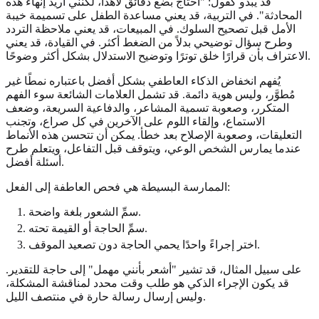
قد يبدو كقول: "أحتاج بضع دقائق لأهدأ، لكنني أريد إنهاء هذه
المحادثة". في التربية، قد يعني مساعدة الطفل على تسميمة خيبة
الأمل قبل تصحيح السلوك. في المبيعات، قد يعني ملاحظة التردد
وطرح سؤال توضيحي بدلاً من الضغط أكثر. في القيادة، قد يعني
الاعتراف بأن قرارًا خلق توترًا وتوضيح الاستدلال بشكل أكثر وضوحًا.
يُفهم انخفاض الذكاء العاطفي بشكل أفضل باعتباره نمطًا غير
مُطوَّر، وليس هوية دائمة. قد تشمل العلامات الشائعة سوء الفهم
المتكرر، وصعوبة تسمية المشاعر، والدفاعية السريعة، وضعف
الاستماع، وإلقاء اللوم على الآخرين في كل صراع، وتجنب
التعليقات، وصعوبة الإصلاح بعد خطأ. يمكن أن تتحسن هذه الأنماط
عندما يمارس الشخص الوعي، ويتوقف قبل التفاعل، ويتعلم طرح
أسئلة أفضل.
الممارسة البسيطة هي فحص العاطفة إلى الفعل:
سمِّ الشعور بلغة واضحة.
سمِّ الحاجة أو القيمة تحته.
اختر إجراءً واحدًا يحمي الحاجة دون تصعيد الموقف.
على سبيل المثال، قد تشير "أشعر بأنني مهمل" إلى حاجة للتقدير.
قد يكون الإجراء الذكي هو طلب وقت محدد لمناقشة المشكلة،
وليس إرسال رسالة حارة في منتصف الليل.