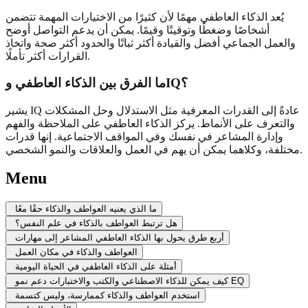
يُعد الذكاء العاطفي مهمًا لأن كثيرًا من الاختيارات المهمة تتضمن
أشخاصًا وضغطًا وتوقيتًا وقيمًا. يمكن أن يدعم التواصل أوضح
والعمل الجماعي أفضل والقيادة أكثر ثباتًا والحدود أكثر صحة واتخاذ
القرارات أكثر تأملًا.
ما الفرق بين الذكاء العاطفي وIQ؟
يشير IQ عادةً إلى القدرات المعرفية مثل الاستدلال وحل المشكلات
والتعرف على الأنماط. يركز الذكاء العاطفي على الملاحظة والفهم
وإدارة المشاعر في نفسك وفي المواقف الاجتماعية. إنها قدرات
مختلفة، وكلاهما يمكن أن يهم في العمل والعلاقات والنمو الشخصي.
Menu
ما الذي يعنيه العواطف والذكاء حقًا معًا
هل ترتبط العواطف بالذكاء في علم النفس؟
أربع طرق يحول بها الذكاء العاطفي المشاعر إلى مهارات
العواطف والذكاء في مكان العمل
أمثلة على الذكاء العاطفي في الحياة اليومية
كيف يمكن للذكاء الاصطناعي والكتب والاختبارات دعم نمو EQ
استخدم العواطف والذكاء كممارسة، وليس كتسمة