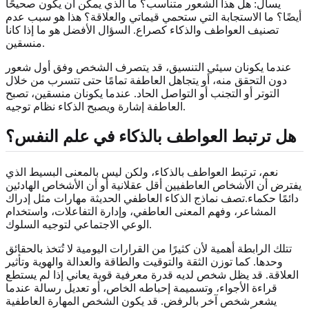
يسأل: هل هذا الشعور متناسب؟ ما الذي يمكن أن يكون صحيحًا
أيضًا؟ ما الاستجابة التي ستحمي قيماتي والعلاقة؟ هذا هو سبب عدم
تصنيف العواطف والذكاء كصراع. السؤال الأفضل هو ما إذا كانا
منسقين.
عندما يكونان سيئي التنسيق، قد يتصرف الشخص وفق أول شعور
دون التحقق منه، أو يتجاهل العاطفة تمامًا حتى تتسرب من خلال
التوتر أو التجنب أو التواصل الحاد. عندما يكونان منسقين، تصبح
العاطفة إشارة ويصبح الذكاء نظام توجيه.
هل ترتبط العواطف بالذكاء في علم النفس؟
نعم، ترتبط العواطف بالذكاء، ولكن ليس بالمعنى البسيط الذي
يفترض أن الأشخاص العاطفيين أقل عقلانية أو أن الأشخاص الهادئين
دائمًا حكماء.تصف نماذج الذكاء العاطفي الحديثة مهارات مثل إدراك
المشاعر، وفهم المعنى العاطفي، وإدارة التفاعلات، واستخدام
الوعي الاجتماعي لتوجيه السلوك.
تتلك الرابطة أهمية لأن كثيرًا من القرارات اليومية لا تُتخذ بالحقائق
وحدها. كما توزن الثقة والتوقيت والطاقة والعدالة والهوية وتأثير
العلاقة. قد يظل شخص لديه قدرة معرفية قوية يعاني إذا لم يستطع
قراءة الأجواء، وتسميمة إحباطه الخاص، أو تعديل رسالة عندما
يشعر شخص آخر بالرفض. قد يكون الشخص المهارة العاطفية