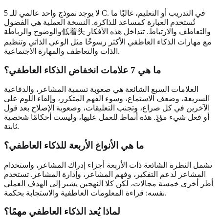
لا يوجد نموذج واحد عالمي للـ 5 C. في التدريب أو التعليم، غالبًا ما
تُستخدم العبارة كمساعد للذاكرة. النسخة العملية هي الفضول
والوضوح والرباطة低着头 والتعاطف والارتباط. تتداخل هذه الأفكار
مع مهارات الذكاء العاطفي الأكثر رسوخًا مثل الوعي الذاتي وتنظيم
الذات والتعاطف والمهارة الاجتماعية.
ما هي 7 علامات انخفاض الذكاء العاطفي؟
العلامات السبع الشائعة هي صعوبة تسمية المشاعر، والدفاعية
السريعة، وضعف الاستماع، وسوء الفهم المتكرر، وإلقاء اللوم على
الآخرين في كل صراع، وتجنب التعليقات، وصعوبة الإصلاح بعد قول
أو فعل شيء مؤذٍ. هذه أنماط للعمل عليها، وليست أحكامًا شخصية
ثابتة.
ما هي الأنواع الأربعة للذكاء العاطفي؟
تشمل النظرة الشائعة ذات الأربعة أجزاء إدراك المشاعر، واستخدام
المشاعر لدعم التفكير، وفهم المشاعر، وإدارة المشاعر. تستخدم
أطر أخرى خمسة مجالات، لكن كلا النهجين يشير إلى الهدف العملي
نفسه: قراءة المعلومات العاطفية والاستجابة بحكمة.
لماذا يُعد الذكاء العاطفي مهمًا؟