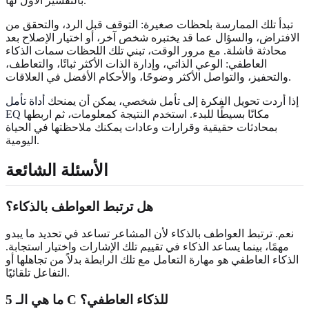
بالتفسير الأول لها.
تبدأ تلك الممارسة بلحظات صغيرة: التوقف قبل الرد، والتحقق من
الافتراض، والسؤال عما قد يختبره شخص آخر، أو اختيار الإصلاح بعد
محادثة فاشلة. مع مرور الوقت، تبني تلك اللحظات سمات الذكاء
العاطفي: الوعي الذاتي، وإدارة الذات الأكثر ثباتًا، والتعاطف،
والتحفيز، والتواصل الأكثر وضوحًا، والأحكام الأفضل في العلاقات.
إذا أردت تحويل الفكرة إلى تأمل شخصي، يمكن أن يمنحك
أداة تأمل
مكانًا بسيطًا للبدء. استخدم النتيجة كمعلومات، ثم اربطها
EQ
بمحادثات حقيقية وقرارات وعادات يمكنك ملاحظتها في الحياة
اليومية.
الأسئلة الشائعة
هل ترتبط العواطف بالذكاء؟
نعم. ترتبط العواطف بالذكاء لأن المشاعر تساعد في تحديد ما يبدو
مهمًا، بينما يساعد الذكاء في تقييم تلك الإشارات واختيار استجابة.
الذكاء العاطفي هو مهارة التعامل مع تلك الرابطة بدلاً من تجاهلها أو
التفاعل تلقائيًا.
ما هي الـ 5 C للذكاء العاطفي؟