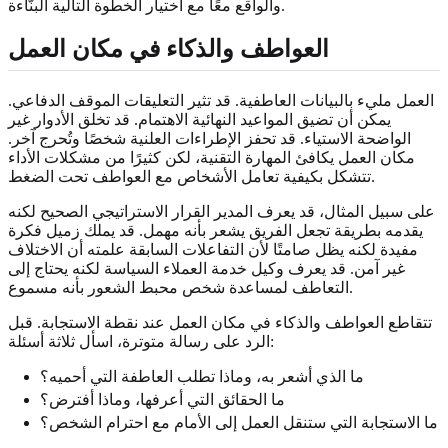
والواقع معًا مع اختيار الخطوة التالية البنّاءة.
العواطف والذكاء في مكان العمل
العمل مليء بالبيانات العاطفية. قد تثير التعليقات الموقف الدفاعي.
يمكن أن تضيق المواعيد النهائية الاهتمام. قد تخلق الأدوار غير
الواضحة الاستياء. قد تحفز الإطراءات العلنية شخصًا وتُحرج آخر.
مكان العمل يكافئ المهارة التقنية، لكن كثيرًا من مشكلات الأداء
تتشكل بكيفية تعامل الأشخاص مع العواطف تحت الضغط.
على سبيل المثال، قد يعرف المدير القرار الاستراتيجي الصحيح لكنه
يقدمه بطريقة تجعل الفريق يشعر بأنه مهمل. قد يملك زميل فكرة
مفيدة لكنه يظل صامتًا لأن التفاعلات السابقة علمته أن الاختلاف
غير آمن. قد يعرف وكيل خدمة العملاء السياسة لكنه يحتاج إلى
التعاطف لمساعدة شخص محبط الشعور بأنه مسموع.
تتقاطع العواطف والذكاء في مكان العمل عند نقطة الاستجابة. قبل
الرد على رسالة متوترة، اسأل ثلاثة أسئلة:
ما الذي أشعر به، وماذا تطلب العاطفة التي أحميه؟
ما الحقائق التي أعرفها، وماذا أفترض؟
ما الاستجابة التي ستنقل العمل إلى الأمام مع احترام الشخص؟