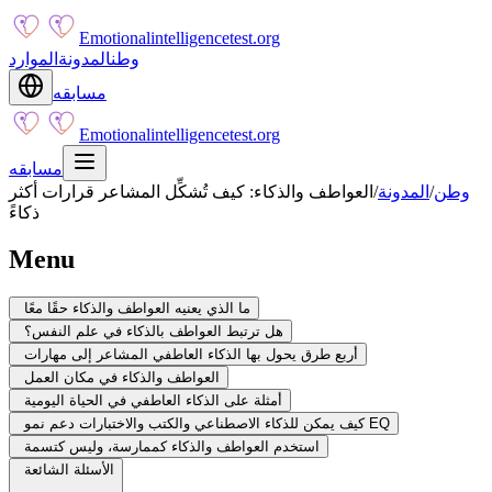
Emotionalintelligencetest.org
وطن
المدونة
الموارد
مسابقه
Emotionalintelligencetest.org
مسابقه
وطن
/
المدونة
/
العواطف والذكاء: كيف تُشكِّل المشاعر قرارات أكثر
ذكاءً
Menu
ما الذي يعنيه العواطف والذكاء حقًا معًا
هل ترتبط العواطف بالذكاء في علم النفس؟
أربع طرق يحول بها الذكاء العاطفي المشاعر إلى مهارات
العواطف والذكاء في مكان العمل
أمثلة على الذكاء العاطفي في الحياة اليومية
كيف يمكن للذكاء الاصطناعي والكتب والاختبارات دعم نمو EQ
استخدم العواطف والذكاء كممارسة، وليس كتسمة
الأسئلة الشائعة