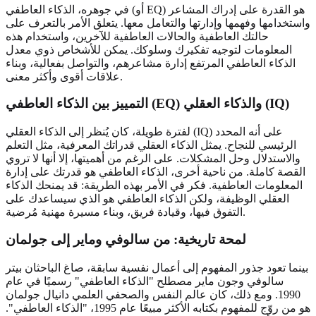
في جوهره، الذكاء العاطفي (أو EQ) هو القدرة على إدراك المشاعر
واستخدامها وفهمها وإدارتها والتعامل معها. يتعلق الأمر بالتعرف على
حالتك العاطفية والحالات العاطفية للآخرين، واستخدام هذه
المعلومات لتوجيه تفكيرك وسلوكك. يمكن للأشخاص ذوي معدل
الذكاء العاطفي المرتفع إدارة مشاعرهم، والتواصل بفعالية، وبناء
علاقات أقوى وأكثر معنى.
التمييز بين الذكاء العاطفي (EQ) والذكاء العقلي (IQ)
لفترة طويلة، كان يُنظر إلى الذكاء العقلي (IQ) على أنه المحدد
الرئيسي للنجاح. يمثل الذكاء العقلي قدراتك المعرفية، مثل التعلم
والاستدلال وحل المشكلات. على الرغم من أهميتها، إلا أنها لا تروي
القصة كاملة. من ناحية أخرى، الذكاء العاطفي هو قدرتك على إدارة
المعلومات العاطفية. فكر في الأمر بهذه الطريقة: قد يمنحك الذكاء
العقلي الوظيفة، ولكن الذكاء العاطفي هو الذي سيساعدك على
التفوق فيها، وقيادة فريق، وبناء مسيرة مهنية مُرضية.
لمحة تاريخية: من سالوفي وماير إلى جولمان
بينما تعود جذور المفهوم إلى أعمال نفسية سابقة، صاغ الباحثان بيتر
سالوفي وجون ماير مصطلح "الذكاء العاطفي" رسميًا في عام
1990. ومع ذلك، كان عالم النفس والصحفي العلمي دانيال جولمان
هو من روّج للمفهوم بكتابه الأكثر مبيعًا عام 1995، "الذكاء العاطفي".