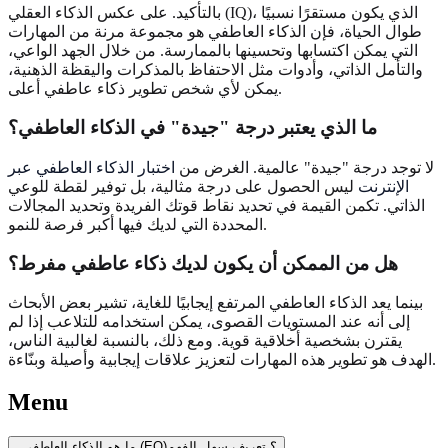
بالتأكيد. على عكس الذكاء العقلي (IQ)، الذي يكون مستقرًا نسبيًا
طوال الحياة، فإن الذكاء العاطفي هو مجموعة مرنة من المهارات
التي يمكن اكتسابها وتحسينها بالممارسة. من خلال الجهد الواعي،
والتأمل الذاتي، وأدوات مثل الاحتفاظ بالمذكرات واليقظة الذهنية،
يمكن لأي شخص تطوير ذكاء عاطفي أعلى.
ما الذي يعتبر درجة "جيدة" في الذكاء العاطفي؟
لا توجد درجة "جيدة" عالمية. الغرض من
اختبار الذكاء العاطفي عبر
الإنترنت
ليس الحصول على درجة مثالية، بل توفير لقطة للوعي
الذاتي. تكمن القيمة في تحديد نقاط قوتك الفريدة وتحديد المجالات
المحددة التي لديك فيها أكبر فرصة للنمو.
هل من الممكن أن يكون لديك ذكاء عاطفي مفرط؟
بينما يعد الذكاء العاطفي المرتفع إيجابيًا للغاية، تشير بعض الأبحاث
إلى أنه عند المستويات القصوى، يمكن استخدامه للتلاعب إذا لم
يقترن بشخصية أخلاقية قوية. ومع ذلك، بالنسبة لغالبية الناس،
الهدف هو تطوير هذه المهارات لتعزيز علاقات إيجابية وأصيلة وبنّاءة.
Menu
ما هو الذكاء العاطفي (EQ)؟ تعريف سهل الفهم