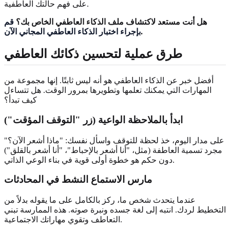
على فهم حالتك العاطفية.
هل أنت مستعد لاكتشاف ملف الذكاء العاطفي الخاص بك؟
قم
.
بإجراء اختبار الذكاء العاطفي المجاني الآن
طرق عملية لتحسين ذكائك العاطفي
أفضل خبر عن الذكاء العاطفي هو أنه ليس ثابتًا. إنها مجموعة من
المهارات التي يمكنك تعلمها وتطويرها بمرور الوقت. هل تتساءل
كيف تبدأ؟
ابدأ بالملاحظة الواعية (زر "التوقف المؤقت")
على مدار اليوم، خذ لحظة للتوقف واسأل نفسك: "ماذا أشعر الآن؟"
مجرد تسمية العاطفة (مثل، "أنا أشعر بالإحباط"، "أنا أشعر بالقلق")
دون حكم هو خطوة أولى قوية في بناء الوعي الذاتي.
مارس الاستماع النشط في المحادثات
عندما يتحدث شخص ما، ركز بالكامل على ما يقوله بدلاً من
التخطيط لردك. انتبه إلى لغة جسده ونبرة صوته. هذه الممارسة تبني
التعاطف وتقوي مهاراتك الاجتماعية.