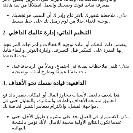
بمعرفة نقاط قوتك وضعفك والعمل انطلاقًا من ثقة هادئة.
مثال:
ملاحظة شعورك بالانزعاج وإدراك أن السبب هو تخطيك
لوجبة الغداء، بدلاً من لوم زميل لك على خطأ بسيط.
2. التنظيم الذاتي: إدارة عالمك الداخلي
يتضمن ذلك التحكم أو إعادة توجيه الانفعالات والمزاجات المزعجة.
إنها القدرة على التفكير قبل التصرف، وإدارة التوتر، والبقاء هادئًا
تحت الضغط.
مثال:
تلقي ملاحظات نقدية في اجتماع، وبدلاً من الرد بدفاعية،
تأخذ نفسًا عميقًا وتطرح أسئلة توضيحية.
3. الدافعية: قيادة نفسك نحو الأهداف
هذا شغف بالعمل لأسباب تتجاوز المال أو المكانة. يتميز بالدافع
العميق لمتابعة الأهداف بالطاقة والمثابرة، والتفاؤل حتى في
مواجهة الفشل، والالتزام بمعايير التميز الخاصة بك.
مثال:
الاستمرار في العمل بجد على مشروع طويل الأجل، حتى
عندما تكون النتائج الأولية مخيبة للآمال، لأنك تؤمن بالنتيجة
النهائية.