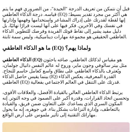
قبل أن نتمكن من تعريف الدرجة "الجيدة"، من الضروري فهم ما يتم
قياسه. درجة الذكاء العاطفي (EQ) هي أكثر من مجرد تقدير بسيط؛
إنها لقطة لقدرتك على إدراك المشاعر واستخدامها وفهمها وإدارتها
في نفسك وفي الآخرين. فكر فيها على أنها ليست قرارًا نهائيًا، بل
دليل مفيد يشير إلى نقاط قوتك الفريدة وفرصك للتطوير. الذكاء
العاطفي الحقيقي هو مجموعة مهارات ديناميكية، وليس سمة ثابتة.
ما هو الذكاء العاطفي (EQ) ولماذا يهم؟
هو مقياس لذكائك العاطفي. صاغه باحثون
الذكاء العاطفي (EQ)
مثل بيتر سالوفي وجون ماير، وروج له عالم النفس دانيال جولمان،
ويُعترف بالذكاء العاطفي على نطاق واسع كعامل حاسم للنجاح.
بينما يقيس حاصل الذكاء (IQ) القدرة المعرفية، يعكس الذكاء
العاطفي (EQ) قدرتك على التنقل في العالم الاجتماعي بفعالية.
يرتبط الذكاء العاطفي العالي بالقيادة الأفضل، والعلاقات الأقوى،
وتحسين اتخاذ القرارات، وقدرة أكبر على الصمود في وجه التوتر. إنه
المكون السري الذي يساعدك على التعاون ضمن فريق، والقيادة
بالتعاطف، وإدارة النزاعات بشكل بناء. في جوهره، إنه ما يحول
مهاراتك التقنية إلى تأثير ملموس على أرض الواقع.