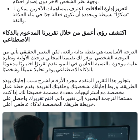
وجهة نظر الشخص الآخر دون إصدار أحكام.
لتعزيز إدارة العلاقات
: اعترف بمساهمات الآخرين. يمكن لـ
"شكرًا" بسيطة ومحددة أن تكون فعالة جدًا في بناء العلاقة
والثقة.
اكتشف رؤى أعمق من خلال تقريرنا المدعوم بالذكاء
الاصطناعي
الدرجة الأساسية هي نقطة بداية رائعة، لكن التغيير الحقيقي يأتي من
التوجيه الشخصي. يوفر لك تقييمنا المجاني درجتك الأولية ونظرة
عامة موجزة. بالنسبة للجادين في النمو، نقدم تقريرًا اختياريًا مدعومًا
بالذكاء الاصطناعي يوفر تحليلًا عميقًا وشخصيًا.
يتجاوز هذا التقرير المتقدم مجرد الأرقام لشرح
سبب
إجابتك بهذه
الطريقة، وربط إجاباتك بشخصيتك وخلفيتك الفريدة. يقدم خطة عمل
مخصصة مع استراتيجيات محددة مصممة خصيصًا لك. إذا كنت
مستعدًا لترجمة البصيرة إلى تغيير دائم،
افتح تقريرك
واحصل على
خريطة طريقك المخصصة لذكاء عاطفي أعلى.