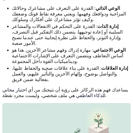
الوعي الذاتي
: القدرة على التعرف على مشاعرك وحالاتك
المزاجية ودوافعك وفهمها. ويعني معرفة نقاط قوتك وضعفك
وكيف تؤثر مشاعرك على أفكارك وسلوكك.
إدارة الذات
: القدرة على التحكم في الانفعالات والمشاعر
السلبية أو إعادة توجيهها. يتضمن ذلك التفكير قبل التصرف،
وإدارة التوتر، والحفاظ على نظرة إيجابية حتى عندما تصبح
الأمور صعبة.
الوعي الاجتماعي
: مهارة إدراك وفهم مشاعر الآخرين. هذا هو
أساس التعاطف ويتضمن التعرف على الإشارات الاجتماعية
وديناميكيات القوة داخل المجموعة.
إدارة العلاقات
: القدرة على بناء علاقات صحية والحفاظ عليها،
والتواصل بوضوح، وإلهام الآخرين والتأثير عليهم، والعمل
بفعالية ضمن فريق.
يساعدك فهم هذه الركائز على رؤية أن نتيجتك من أي
اختبار مجاني
هي ملف شخصي، وليست مجرد نقطة.
للذكاء العاطفي