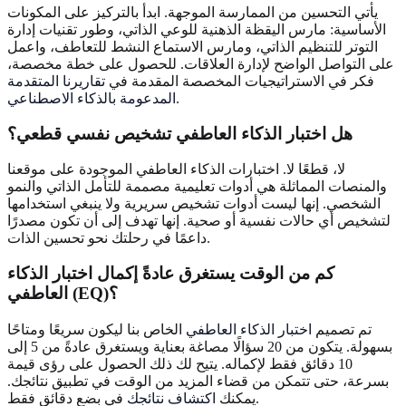
يأتي التحسين من الممارسة الموجهة. ابدأ بالتركيز على المكونات
الأساسية: مارس اليقظة الذهنية للوعي الذاتي، وطور تقنيات إدارة
التوتر للتنظيم الذاتي، ومارس الاستماع النشط للتعاطف، واعمل
على التواصل الواضح لإدارة العلاقات. للحصول على خطة مخصصة،
فكر في الاستراتيجيات المخصصة المقدمة في
تقاريرنا المتقدمة
.
المدعومة بالذكاء الاصطناعي
هل اختبار الذكاء العاطفي تشخيص نفسي قطعي؟
لا، قطعًا لا. اختبارات الذكاء العاطفي الموجودة على موقعنا
والمنصات المماثلة هي أدوات تعليمية مصممة للتأمل الذاتي والنمو
الشخصي. إنها ليست أدوات تشخيص سريرية ولا ينبغي استخدامها
لتشخيص أي حالات نفسية أو صحية. إنها تهدف إلى أن تكون مصدرًا
داعمًا في رحلتك نحو تحسين الذات.
كم من الوقت يستغرق عادةً إكمال اختبار الذكاء
العاطفي (EQ)؟
تم تصميم
اختبار الذكاء العاطفي
الخاص بنا ليكون سريعًا ومتاحًا
بسهولة. يتكون من 20 سؤالًا مصاغة بعناية ويستغرق عادةً من 5 إلى
10 دقائق فقط لإكماله. يتيح لك ذلك الحصول على رؤى قيمة
بسرعة، حتى تتمكن من قضاء المزيد من الوقت في تطبيق نتائجك.
في بضع دقائق فقط.
يمكنك
اكتشاف نتائجك