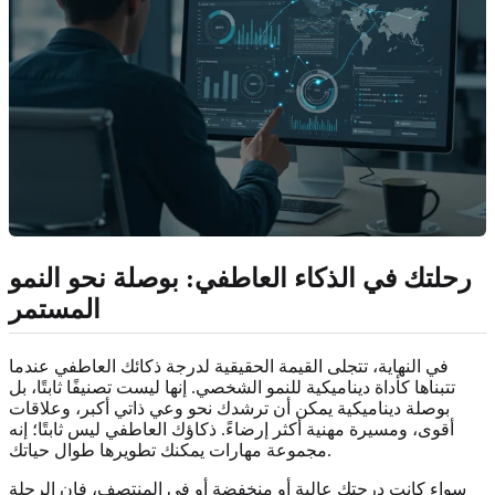
رحلتك في الذكاء العاطفي: بوصلة نحو النمو
المستمر
في النهاية، تتجلى القيمة الحقيقية لدرجة ذكائك العاطفي عندما
تتبناها كأداة ديناميكية للنمو الشخصي. إنها ليست تصنيفًا ثابتًا، بل
بوصلة ديناميكية يمكن أن ترشدك نحو وعي ذاتي أكبر، وعلاقات
أقوى، ومسيرة مهنية أكثر إرضاءً. ذكاؤك العاطفي ليس ثابتًا؛ إنه
مجموعة مهارات يمكنك تطويرها طوال حياتك.
سواء كانت درجتك عالية أو منخفضة أو في المنتصف، فإن الرحلة