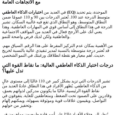
مع الاتجاهات العامة
الموحدة، يتم تحديد
اختبارات الذكاء العاطفي (EQ)
في العديد من
متوسط الدرجة عند 100. تُعتبر الدرجات بين 90 و 110 عمومًا ضمن
النطاق المتوسط، وهو النطاق الذي تقع فيه غالبية السكان. تشير
الدرجة في هذا النطاق إلى أساس قوي في المهارات العاطفية. وهذا
يعني أنك على الأرجح فعال في العديد من المواقف الاجتماعية
والعاطفية ولكن لديك فرص واضحة للنمو.
من الأهمية بمكان عدم التركيز المفرط على هذا الرقم. السياق مهم.
قد تُعتبر درجة متوسطة بالنسبة لمدير تنفيذي عالية بالنسبة لخريج
حديث. أهم معيار هو نقطة انطلاقك ورغبتك في النمو الشخصي.
درجات اختبار الذكاء العاطفي العالية: ما نقاط القوة التي
تدل عليها؟
تشير الدرجات التي تزيد بشكل كبير عن 110 غالبًا إلى مستوى عالٍ
من الذكاء العاطفي. يُظهر الأفراد في هذا النطاق عادةً العديد من
نقاط القوة الرئيسية. غالبًا ما يكونون مدركين لذواتهم بعمق،
وقادرين على الصمود تحت الضغط، ومتعاطفين للغاية. يتفوقون في
التواصل، ويقيمون علاقات قوية وموثوقة بسهولة، ويمكنهم إلهام
وتحفيز من حولهم.
يُنظر إلى هؤلاء الأفراد غالبًا على أنهم قادة طبيعيون وماهرون في