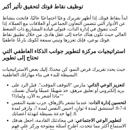
توظيف نقاط قوتك لتحقيق تأثير أكبر
ابدأ بنقاط قوتك. إذا أظهر تقريرك وعيًا اجتماعيًا عاليًا، فابحث بنشاط
عن الأدوار التي تتضمن التعاون الجماعي أو العلاقات مع العملاء. إذا
كنت تتفوق في إدارة الذات، فتولى قيادة المشاريع ذات الضغط
العالي حيث تكون هناك حاجة إلى عقل هادئ. من خلال تطبيق نقاط
قوتك بوعي، فإنك تعززها وتبني سمعة لكونك بارعًا عاطفيًا.
استراتيجيات مركزة لتطوير جوانب الذكاء العاطفي التي
تحتاج إلى تطوير
حيث يحدد تقريرك فرص النمو، كن محددًا. إليك بعض الاستراتيجيات
البسيطة للبدء في بناء مهاراتك العاطفية:
لتعزيز الوعي الذاتي
: مارس "التوقف المؤقت". قبل الرد على
بريد إلكتروني أو تعليق مرهق، خذ شهيقًا عميقًا واسأل نفسك،
"ماذا أشعر به الآن، ولماذا؟"
لتحسين إدارة الذات
: عندما تشعر بالإرهاق، جرب تقنية التنفس
4-7-8: استنشق لمدة 4 ثوانٍ، احبس النفس لمدة 7، وازفر لمدة
8. إنها خدعة بسيطة لتهدئة أعصابك.
لتطوير الوعي الاجتماعي
: في محادثتك القادمة، اجعل هدفك
الاستماع أكثر مما تتحدث. اطرح أسئلة مفتوحة وركز على فهم