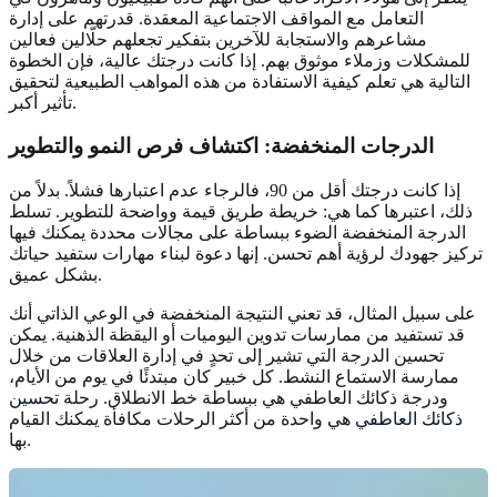
التعامل مع المواقف الاجتماعية المعقدة. قدرتهم على إدارة
مشاعرهم والاستجابة للآخرين بتفكير تجعلهم حلّالين فعالين
للمشكلات وزملاء موثوق بهم. إذا كانت درجتك عالية، فإن الخطوة
التالية هي تعلم كيفية الاستفادة من هذه المواهب الطبيعية لتحقيق
تأثير أكبر.
الدرجات المنخفضة: اكتشاف فرص النمو والتطوير
إذا كانت درجتك أقل من 90، فالرجاء عدم اعتبارها فشلاً. بدلاً من
ذلك، اعتبرها كما هي: خريطة طريق قيمة وواضحة للتطوير. تسلط
الدرجة المنخفضة الضوء ببساطة على مجالات محددة يمكنك فيها
تركيز جهودك لرؤية أهم تحسن. إنها دعوة لبناء مهارات ستفيد حياتك
بشكل عميق.
على سبيل المثال، قد تعني النتيجة المنخفضة في الوعي الذاتي أنك
قد تستفيد من ممارسات تدوين اليوميات أو اليقظة الذهنية. يمكن
تحسين الدرجة التي تشير إلى تحدٍ في إدارة العلاقات من خلال
ممارسة الاستماع النشط. كل خبير كان مبتدئًا في يوم من الأيام،
ودرجة ذكائك العاطفي هي ببساطة خط الانطلاق. رحلة
تحسين
ذكائك العاطفي
هي واحدة من أكثر الرحلات مكافأة يمكنك القيام
بها.