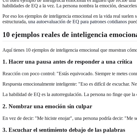
Un buen ejemplo de inteligencia emocional es alguien que recibe una c
habilidades de EQ a la vez. La persona nombra la emoción, desacelera 
Por eso los ejemplos de inteligencia emocional en la vida real suelen
estructurada,
una autoevaluación de EQ para patrones cotidianos
puede
10 ejemplos reales de inteligencia emocion
Aquí tienes 10 ejemplos de inteligencia emocional que muestran cómo pue
1. Hacer una pausa antes de responder a una crítica
Reacción con poco control: "Estás equivocado. Siempre te metes con
Respuesta emocionalmente inteligente: "Eso es difícil de escuchar. Ne
La habilidad de EQ es la autorregulación. La persona no finge que la cr
2. Nombrar una emoción sin culpar
En vez de decir: "Me hiciste enojar", una persona podría decir: "Me 
3. Escuchar el sentimiento debajo de las palabras