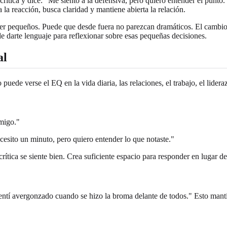
rítica y dice: "Me siento a la defensiva, pero quiero entender el punt
la reacción, busca claridad y mantiene abierta la relación.
 ser pequeños. Puede que desde fuera no parezcan dramáticos. El cambio 
 darte lenguaje para reflexionar sobre esas pequeñas decisiones.
al
de verse el EQ en la vida diaria, las relaciones, el trabajo, el lideraz
migo."
cesito un minuto, pero quiero entender lo que notaste."
ítica se siente bien. Crea suficiente espacio para responder en lugar de 
sentí avergonzado cuando se hizo la broma delante de todos." Esto manti