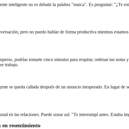
e inteligente no es debatir la palabra "nunca". Es preguntar: "¿Te es
nversación, pero no puedo hablar de forma productiva mientras estamos 
isperso, podrías tomarte cinco minutos para respirar, ordenar tus notas 
er trabajo.
ente se queda callada después de un anuncio inesperado. En lugar de se
nal en las relaciones. Puede sonar así: "Te interrumpí antes. Estaba im
a en resentimiento