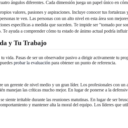
cuatro ángulos diferentes. Cada dimensión juega un papel único en có
propios valores, pasiones y aspiraciones. Incluye conocer tus fortalezas 
rsonas te ven. Las personas con un alto nivel en esta área son mejores
ociones específicas a medida que suceden. Te impide ser "tomado por s
o. Te ayuda a comprender cómo tu estado de ánimo actual podría influir
da y Tu Trabajo
 tu vida. Pasas de ser un observador pasivo a dirigir activamente tu pr
, puedes
probar la evaluación
para obtener un punto de referencia.
ntre un gerente de nivel medio y un gran líder. Los profesionales con 
n manejan las críticas mucho mejor. En lugar de ponerse a la defensiva
se siente irritable durante las reuniones matutinas. En lugar de ser bru
 comportamiento y mantener alta la moral del equipo. Los líderes que ut