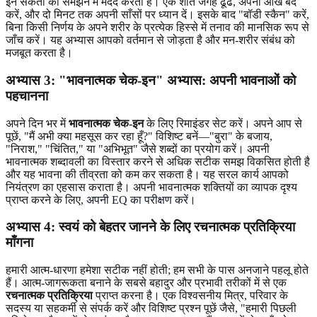
इन संकेतों को समझने में मदद करती है। एक शांत जगह ढूंढें, अपनी आँखें बंद
करें, और दो मिनट तक अपनी साँसों पर ध्यान दें। इसके बाद "बॉडी स्कैन" करें,
बिना किसी निर्णय के अपने शरीर के प्रत्येक हिस्से में तनाव की मानसिक रूप से
जाँच करें। यह अभ्यास आपको वर्तमान से जोड़ता है और मन-शरीर संबंध को
मजबूत करता है।
अभ्यास 3: "भावनात्मक चेक-इन" अभ्यास: अपनी भावनाओं को
पहचानना
अपने दिन भर में
भावनात्मक चेक-इन
के लिए रिमाइंडर सेट करें। अपने आप से
पूछें, "मैं अभी क्या महसूस कर रहा हूँ?" विशिष्ट बनें—"बुरा" के बजाय,
"निराश," "चिंतित," या "अभिभूत" जैसे शब्दों का प्रयोग करें। अपनी
भावनात्मक शब्दावली का विस्तार करने से अधिक सटीक समझ विकसित होती है
और यह भावना की तीव्रता को कम कर सकता है। यह सरल कार्य आपको
नियंत्रण का एहसास कराता है। अपनी भावनात्मक शक्तियों का व्यापक दृश्य
प्राप्त करने के लिए,
अपनी EQ का परीक्षण करें
।
अभ्यास 4: स्वयं को बेहतर जानने के लिए रचनात्मक प्रतिक्रिया
माँगना
हमारी आत्म-धारणा हमेशा सटीक नहीं होती; हम सभी के पास अनजाने पहलू होते
हैं। आत्म-जागरूकता बनाने के सबसे बहादुर और प्रभावी तरीकों में से एक
रचनात्मक प्रतिक्रिया
प्राप्त करना है। एक विश्वसनीय मित्र, परिवार के
सदस्य या सहकर्मी से संपर्क करें और विशिष्ट प्रश्न पूछें जैसे, "हमारी पिछली