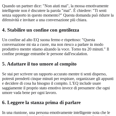
Quando un partner dice: "Non aiuti mai", la mossa emotivamente
intelligente non è discutere la parola "mai". È chiedere: "Ti senti
senza supporto in questo momento?" Questa domanda può ridurre la
difensività e invitare a una conversazione più chiara.
4. Stabilire un confine con gentilezza
Un confine ad alto EQ suona fermo e rispettoso: "Questa
conversazione mi sta a cuore, ma non riesco a parlare in modo
produttivo mentre stiamo alzando la voce. Torno tra 20 minuti." Il
confine protegge entrambe le persone dall'escalation.
5. Adattare il tuo umore al compito
Se stai per scrivere un rapporto accurato mentre ti senti disperso,
potresti prenderti cinque minuti per respirare, organizzare gli appunti
e decidere di cosa ha bisogno il compito. L'EQ include usare
saggiamente il proprio stato emotivo invece di presumere che ogni
umore vada bene per ogni lavoro.
6. Leggere la stanza prima di parlare
In una riunione, una persona emotivamente intelligente nota che le