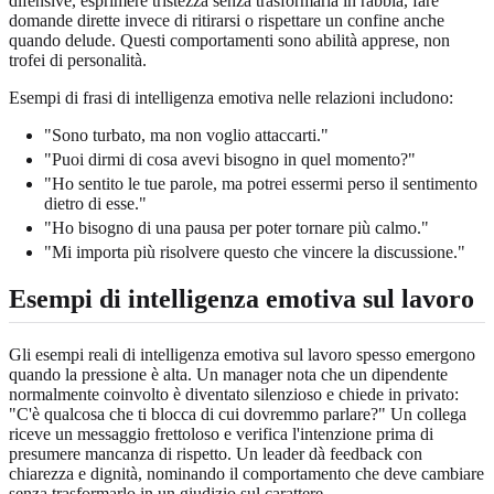
difensive, esprimere tristezza senza trasformarla in rabbia, fare
domande dirette invece di ritirarsi o rispettare un confine anche
quando delude. Questi comportamenti sono abilità apprese, non
trofei di personalità.
Esempi di frasi di intelligenza emotiva nelle relazioni includono:
"Sono turbato, ma non voglio attaccarti."
"Puoi dirmi di cosa avevi bisogno in quel momento?"
"Ho sentito le tue parole, ma potrei essermi perso il sentimento
dietro di esse."
"Ho bisogno di una pausa per poter tornare più calmo."
"Mi importa più risolvere questo che vincere la discussione."
Esempi di intelligenza emotiva sul lavoro
Gli esempi reali di intelligenza emotiva sul lavoro spesso emergono
quando la pressione è alta. Un manager nota che un dipendente
normalmente coinvolto è diventato silenzioso e chiede in privato:
"C'è qualcosa che ti blocca di cui dovremmo parlare?" Un collega
riceve un messaggio frettoloso e verifica l'intenzione prima di
presumere mancanza di rispetto. Un leader dà feedback con
chiarezza e dignità, nominando il comportamento che deve cambiare
senza trasformarlo in un giudizio sul carattere.