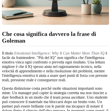
Che cosa significa davvero la frase di
Goleman
Il titolo
Emotional Intelligence: Why It Can Matter More Than IQ
è
facile da fraintendere. "Più del IQ" non significa che l'intelligenza
emotiva vinca ogni confronto o preveda ogni risultato. Una lettura
migliore è che il IQ spesso aiuta nel ragionamento tecnico, nella
velocità di apprendimento e nella risoluzione dei problemi, mentre
l'intelligenza emotiva ti aiuta a usare quei punti di forza con persone
reali, pressione reale e conseguenze reali.
Questa distinzione conta perché molte situazioni importanti sono
miste. Un manager può capire la strategia corretta ma non riuscire a
dare feedback in un modo che il team possa ascoltare. Uno studente
può conoscere il materiale ma bloccarsi dopo un brutto voto. Un
partner può essere brillante con le parole ma incapace di notare il
dolore dietro il silenzio dell'altra persona. In momenti come questi, il