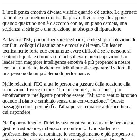
L'intelligenza emotiva diventa visibile quando c'è attrito. Le giornate
tranquille non mettono molto alla prova. Il vero segnale appare
quando qualcuno non è d'accordo con te, un piano cambia, una
scadenza si stringe o una relazione ha bisogno di riparazione.
Al lavoro, l'EQ può influenzare feedback, leadership, risoluzione dei
conflitti, colloqui di assunzione e morale del team. Un leader
tecnicamente forte può comunque avere difficoltà se le persone si
sentono liquidate o non sicure nel sollevare preoccupazioni. Un
leader con maggiore intelligenza emotiva è più propenso a notare
tensioni non dette, invitare contributi onesti e separare il valore di
una persona da un problema di performance.
Nelle relazioni, l'EQ aiuta le persone a passare dalla reazione alla
riparazione. Invece di dire: "Lo fai sempre", una risposta più
emotivamente intelligente potrebbe essere: "Mi sono sentito ignorato
quando il piano è cambiato senza una conversazione." Questo
passaggio conta perché dà all'altra persona qualcosa di specifico a
cui rispondere.
Nell'apprendimento, l'intelligenza emotiva può aiutare le persone a
gestire frustrazione, imbarazzo e confronto. Uno studente o
professionista che sa nominare lo scoraggiamento è più propenso a
cercare aiuto, modificare strategia e continuare a esercitarsi. Per