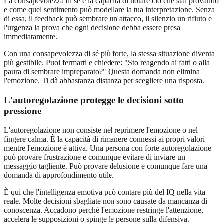
La consapevolezza di sé è la capacità di notare ciò che stai provando
e come quel sentimento può modellare la tua interpretazione. Senza
di essa, il feedback può sembrare un attacco, il silenzio un rifiuto e
l'urgenza la prova che ogni decisione debba essere presa
immediatamente.
Con una consapevolezza di sé più forte, la stessa situazione diventa
più gestibile. Puoi fermarti e chiedere: "Sto reagendo ai fatti o alla
paura di sembrare impreparato?" Questa domanda non elimina
l'emozione. Ti dà abbastanza distanza per scegliere una risposta.
L'autoregolazione protegge le decisioni sotto
pressione
L'autoregolazione non consiste nel reprimere l'emozione o nel
fingere calma. È la capacità di rimanere connessi ai propri valori
mentre l'emozione è attiva. Una persona con forte autoregolazione
può provare frustrazione e comunque evitare di inviare un
messaggio tagliente. Può provare delusione e comunque fare una
domanda di approfondimento utile.
È qui che l'intelligenza emotiva può contare più del IQ nella vita
reale. Molte decisioni sbagliate non sono causate da mancanza di
conoscenza. Accadono perché l'emozione restringe l'attenzione,
accelera le supposizioni o spinge le persone sulla difensiva.