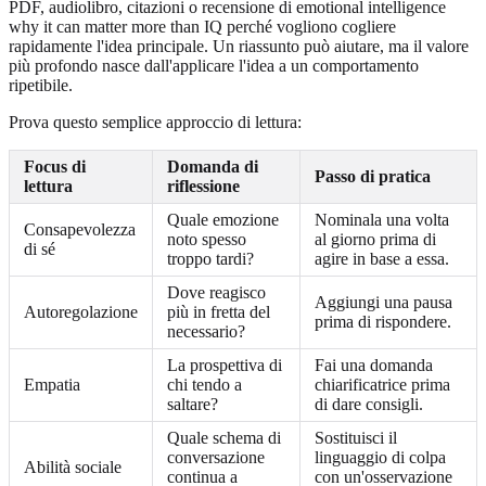
PDF, audiolibro, citazioni o recensione di emotional intelligence
why it can matter more than IQ perché vogliono cogliere
rapidamente l'idea principale. Un riassunto può aiutare, ma il valore
più profondo nasce dall'applicare l'idea a un comportamento
ripetibile.
Prova questo semplice approccio di lettura:
Focus di
Domanda di
Passo di pratica
lettura
riflessione
Quale emozione
Nominala una volta
Consapevolezza
noto spesso
al giorno prima di
di sé
troppo tardi?
agire in base a essa.
Dove reagisco
Aggiungi una pausa
Autoregolazione
più in fretta del
prima di rispondere.
necessario?
La prospettiva di
Fai una domanda
Empatia
chi tendo a
chiarificatrice prima
saltare?
di dare consigli.
Quale schema di
Sostituisci il
conversazione
linguaggio di colpa
Abilità sociale
continua a
con un'osservazione