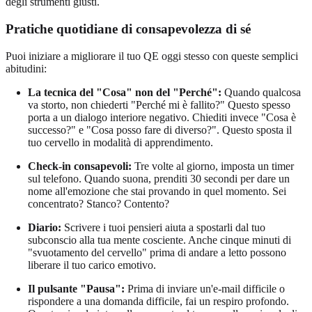
degli strumenti giusti.
Pratiche quotidiane di consapevolezza di sé
Puoi iniziare a migliorare il tuo QE oggi stesso con queste semplici
abitudini:
La tecnica del "Cosa" non del "Perché":
Quando qualcosa
va storto, non chiederti "Perché mi è fallito?" Questo spesso
porta a un dialogo interiore negativo. Chiediti invece "Cosa è
successo?" e "Cosa posso fare di diverso?". Questo sposta il
tuo cervello in modalità di apprendimento.
Check-in consapevoli:
Tre volte al giorno, imposta un timer
sul telefono. Quando suona, prenditi 30 secondi per dare un
nome all'emozione che stai provando in quel momento. Sei
concentrato? Stanco? Contento?
Diario:
Scrivere i tuoi pensieri aiuta a spostarli dal tuo
subconscio alla tua mente cosciente. Anche cinque minuti di
"svuotamento del cervello" prima di andare a letto possono
liberare il tuo carico emotivo.
Il pulsante "Pausa":
Prima di inviare un'e-mail difficile o
rispondere a una domanda difficile, fai un respiro profondo.