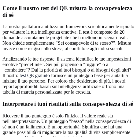
Come il nostro test del QE misura la consapevolezza
di sé
La nostra piattaforma utilizza un framework scientificamente ispirato
per valutare la tua intelligenza emotiva. Il test è composto da 20
domande accuratamente progettate che ti mettono in scenari reali.
Non chiede semplicemente "Sei consapevole di te stesso?". Misura
invece come reagisci allo stress, al conflitto e agli indizi sociali.
Analizzando le tue risposte, il sistema identifica le tue impostazioni
emotive "predefinite". Sei più propenso a "fuggire" o a
"combattere"? Dai la priorità ai tuoi bisogni o ai bisogni degli altri?
Il nostro
test QE gratuito
fornisce un punteggio base per aiutarti a
iniziare il tuo percorso. Per coloro che desiderano di più, i nostri
report approfonditi basati sull'intelligenza artificiale offrono una
tabella di marcia personalizzata per la crescita.
Interpretare i tuoi risultati sulla consapevolezza di sé
Ricevere il tuo punteggio è solo l'inizio. Il valore reale sta
nell'interpretazione. Un punteggio "basso" nella consapevolezza di
sé non è un fallimento. È un'opportunità. Significa che hai una
grande possibilità di migliorare la tua qualità di vita semplicemente