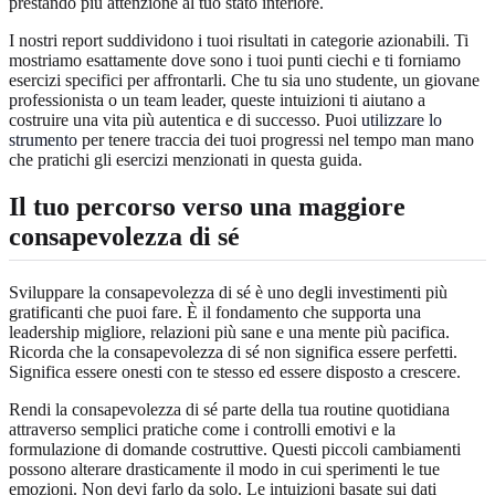
prestando più attenzione al tuo stato interiore.
I nostri report suddividono i tuoi risultati in categorie azionabili. Ti
mostriamo esattamente dove sono i tuoi punti ciechi e ti forniamo
esercizi specifici per affrontarli. Che tu sia uno studente, un giovane
professionista o un team leader, queste intuizioni ti aiutano a
costruire una vita più autentica e di successo. Puoi
utilizzare lo
strumento
per tenere traccia dei tuoi progressi nel tempo man mano
che pratichi gli esercizi menzionati in questa guida.
Il tuo percorso verso una maggiore
consapevolezza di sé
Sviluppare la consapevolezza di sé è uno degli investimenti più
gratificanti che puoi fare. È il fondamento che supporta una
leadership migliore, relazioni più sane e una mente più pacifica.
Ricorda che la consapevolezza di sé non significa essere perfetti.
Significa essere onesti con te stesso ed essere disposto a crescere.
Rendi la consapevolezza di sé parte della tua routine quotidiana
attraverso semplici pratiche come i controlli emotivi e la
formulazione di domande costruttive. Questi piccoli cambiamenti
possono alterare drasticamente il modo in cui sperimenti le tue
emozioni. Non devi farlo da solo. Le intuizioni basate sui dati