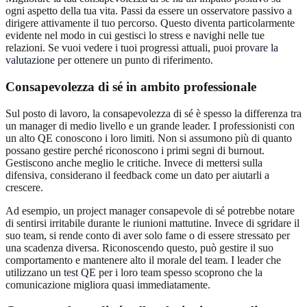
ogni aspetto della tua vita. Passi da essere un osservatore passivo a
dirigere attivamente il tuo percorso. Questo diventa particolarmente
evidente nel modo in cui gestisci lo stress e navighi nelle tue
relazioni. Se vuoi vedere i tuoi progressi attuali, puoi
provare la
valutazione
per ottenere un punto di riferimento.
Consapevolezza di sé in ambito professionale
Sul posto di lavoro, la consapevolezza di sé è spesso la differenza tra
un manager di medio livello e un grande leader. I professionisti con
un alto QE conoscono i loro limiti. Non si assumono più di quanto
possano gestire perché riconoscono i primi segni di burnout.
Gestiscono anche meglio le critiche. Invece di mettersi sulla
difensiva, considerano il feedback come un dato per aiutarli a
crescere.
Ad esempio, un project manager consapevole di sé potrebbe notare
di sentirsi irritabile durante le riunioni mattutine. Invece di sgridare il
suo team, si rende conto di aver solo fame o di essere stressato per
una scadenza diversa. Riconoscendo questo, può gestire il suo
comportamento e mantenere alto il morale del team. I leader che
utilizzano un
test QE
per i loro team spesso scoprono che la
comunicazione migliora quasi immediatamente.