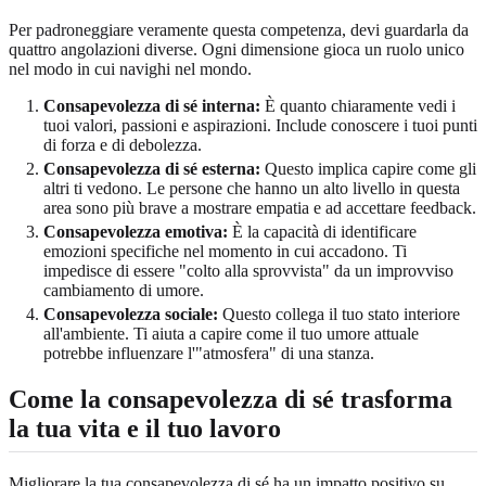
Per padroneggiare veramente questa competenza, devi guardarla da
quattro angolazioni diverse. Ogni dimensione gioca un ruolo unico
nel modo in cui navighi nel mondo.
Consapevolezza di sé interna:
È quanto chiaramente vedi i
tuoi valori, passioni e aspirazioni. Include conoscere i tuoi punti
di forza e di debolezza.
Consapevolezza di sé esterna:
Questo implica capire come gli
altri ti vedono. Le persone che hanno un alto livello in questa
area sono più brave a mostrare empatia e ad accettare feedback.
Consapevolezza emotiva:
È la capacità di identificare
emozioni specifiche nel momento in cui accadono. Ti
impedisce di essere "colto alla sprovvista" da un improvviso
cambiamento di umore.
Consapevolezza sociale:
Questo collega il tuo stato interiore
all'ambiente. Ti aiuta a capire come il tuo umore attuale
potrebbe influenzare l'"atmosfera" di una stanza.
Come la consapevolezza di sé trasforma
la tua vita e il tuo lavoro
Migliorare la tua consapevolezza di sé ha un impatto positivo su