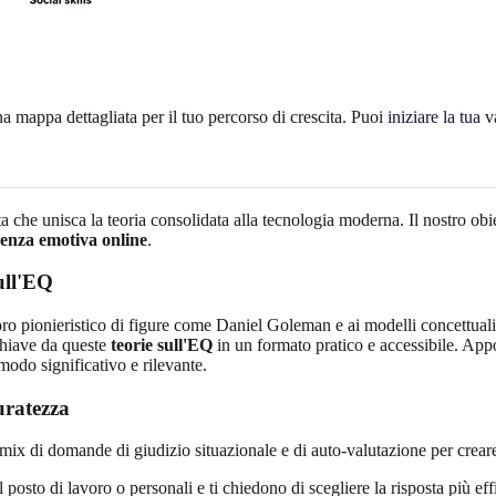
 mappa dettagliata per il tuo percorso di crescita. Puoi
iniziare la tua 
che unisca la teoria consolidata alla tecnologia moderna. Il nostro obie
igenza emotiva online
.
ull'EQ
lavoro pionieristico di figure come Daniel Goleman e ai modelli concettu
chiave da queste
teorie sull'EQ
in un formato pratico e accessibile. Appo
modo significativo e rilevante.
uratezza
mix di domande di giudizio situazionale e di auto-valutazione per crear
ul posto di lavoro o personali e ti chiedono di scegliere la risposta più e