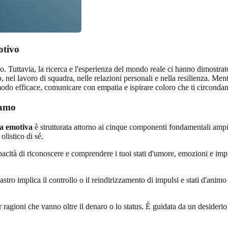
otivo
so. Tuttavia, la ricerca e l'esperienza del mondo reale ci hanno dimostrato 
nel lavoro di squadra, nelle relazioni personali e nella resilienza. Mentr
 modo efficace, comunicare con empatia e ispirare coloro che ti circonda
iamo
za emotiva
è strutturata attorno ai cinque componenti fondamentali ampi
listico di sé.
cità di riconoscere e comprendere i tuoi stati d'umore, emozioni e impulsi
tro implica il controllo o il reindirizzamento di impulsi e stati d'animo 
per ragioni che vanno oltre il denaro o lo status. È guidata da un desideri