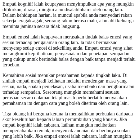
Empati kognitif ialah keupayaan menyimpulkan apa yang mungkin
difikirkan, dirasai, diingini atau disalahfahami oleh orang lain.
Dalam kehidupan harian, ia muncul apabila anda menyedari rakan
sekerja teragak-agak, seorang rakan berasa malu, atau ahli keluarga
meminta jaminan secara tidak langsung.
Empati emosi ialah keupayaan merasakan tindak balas emosi yang
sesuai terhadap pengalaman orang lain. Ia tidak bermaksud
menyerap setiap emosi di sekeliling anda. Empati emosi yang sihat
merangkumi keprihatinan, penyesuaian dan penetapan sempadan
yang cukup untuk bertindak balas dengan baik tanpa menjadi terlalu
terbeban.
Kemahiran sosial menukar pemahaman kepada tingkah laku. Di
sinilah empati menjadi kelihatan melalui mendengar, masa yang
sesuai, nada, soalan penjelasan, usaha membaiki dan penghormatan
terhadap sempadan. Seseorang mungkin memahami sesuatu
perasaan secara dalaman tetapi masih perlu berlatih menyatakan
pemahaman itu dengan cara yang boleh diterima oleh orang lain.
Tiga bidang ini berguna kerana ia mengalihkan perbualan daripada
skor keseluruhan kepada laluan pertumbuhan yang khusus. Jika
empati kognitif ialah cabaran, latihan mungkin melibatkan
memperlahankan rentak, menyemak andaian dan bertanya soalan
yang lebih baik. Jika empati emosi ialah cabaran, latihan mungkin