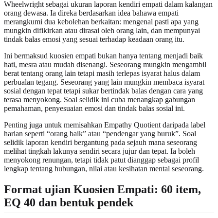
Wheelwright sebagai ukuran laporan kendiri empati dalam kalangan
orang dewasa. Ia direka berdasarkan idea bahawa empati
merangkumi dua kebolehan berkaitan: mengenal pasti apa yang
mungkin difikirkan atau dirasai oleh orang lain, dan mempunyai
tindak balas emosi yang sesuai terhadap keadaan orang itu.
Ini bermaksud kuosien empati bukan hanya tentang menjadi baik
hati, mesra atau mudah disenangi. Seseorang mungkin mengambil
berat tentang orang lain tetapi masih terlepas isyarat halus dalam
perbualan tegang. Seseorang yang lain mungkin membaca isyarat
sosial dengan tepat tetapi sukar bertindak balas dengan cara yang
terasa menyokong. Soal selidik ini cuba menangkap gabungan
pemahaman, penyesuaian emosi dan tindak balas sosial ini.
Penting juga untuk memisahkan Empathy Quotient daripada label
harian seperti “orang baik” atau “pendengar yang buruk”. Soal
selidik laporan kendiri bergantung pada sejauh mana seseorang
melihat tingkah lakunya sendiri secara jujur dan tepat. Ia boleh
menyokong renungan, tetapi tidak patut dianggap sebagai profil
lengkap tentang hubungan, nilai atau kesihatan mental seseorang.
Format ujian Kuosien Empati: 60 item,
EQ 40 dan bentuk pendek