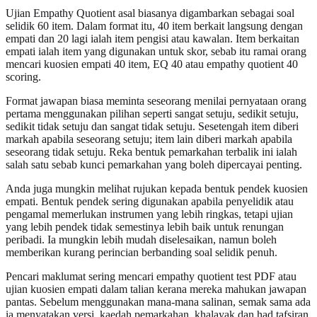
Ujian Empathy Quotient asal biasanya digambarkan sebagai soal
selidik 60 item. Dalam format itu, 40 item berkait langsung dengan
empati dan 20 lagi ialah item pengisi atau kawalan. Item berkaitan
empati ialah item yang digunakan untuk skor, sebab itu ramai orang
mencari kuosien empati 40 item, EQ 40 atau empathy quotient 40
scoring.
Format jawapan biasa meminta seseorang menilai pernyataan orang
pertama menggunakan pilihan seperti sangat setuju, sedikit setuju,
sedikit tidak setuju dan sangat tidak setuju. Sesetengah item diberi
markah apabila seseorang setuju; item lain diberi markah apabila
seseorang tidak setuju. Reka bentuk pemarkahan terbalik ini ialah
salah satu sebab kunci pemarkahan yang boleh dipercayai penting.
Anda juga mungkin melihat rujukan kepada bentuk pendek kuosien
empati. Bentuk pendek sering digunakan apabila penyelidik atau
pengamal memerlukan instrumen yang lebih ringkas, tetapi ujian
yang lebih pendek tidak semestinya lebih baik untuk renungan
peribadi. Ia mungkin lebih mudah diselesaikan, namun boleh
memberikan kurang perincian berbanding soal selidik penuh.
Pencari maklumat sering mencari empathy quotient test PDF atau
ujian kuosien empati dalam talian kerana mereka mahukan jawapan
pantas. Sebelum menggunakan mana-mana salinan, semak sama ada
ia menyatakan versi, kaedah pemarkahan, khalayak dan had tafsiran.