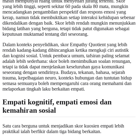
masih mempunyai ruang untuk menyedari jurang tertentu. Skor
yang lebih tinggi, seperti sekitar 60 pada skala 80 mata, mungkin
mencadangkan pengambilan perspektif dan respons emosi yang
kerap, namun tidak membuktikan setiap interaksi kehidupan sebenar
dikendalikan dengan baik. Skor lebih rendah mungkin menunjukkan
bidang latihan yang berguna, tetapi tidak patut digunakan sebagai
keputusan muktamad tentang diri seseorang.
Dalam konteks penyelidikan, skor Empathy Quotient yang lebih
rendah kadang-kadang dibincangkan ketika mengkaji ciri autistik
dan kognisi sosial. Untuk pembaca umum, tafsiran paling selamat
adalah lebih sederhana: skor boleh menimbulkan soalan renungan,
tetapi ia tidak dapat menjelaskan keseluruhan gaya komunikasi
seseorang dengan sendirinya. Budaya, tekanan, bahasa, sejarah
trauma, kepelbagaian neuro, konteks hubungan dan tuntutan hidup
semasa semuanya boleh mempengaruhi cara orang memahami dan
melaporkan tingkah laku berkaitan empati.
Empati kognitif, empati emosi dan
kemahiran sosial
Satu cara berguna untuk menjadikan skor kuosien empati lebih
praktikal ialah berfikir dalam tiga bidang berkaitan.