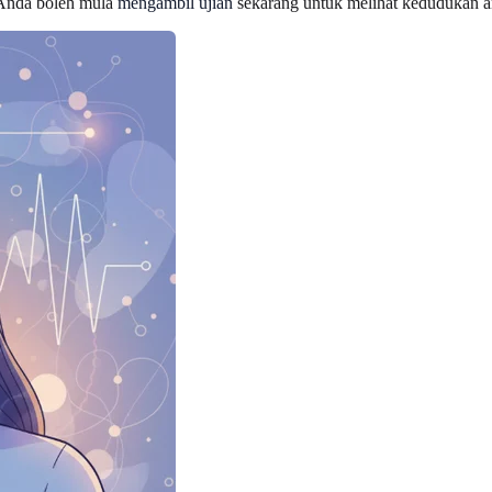
 Anda boleh mula
mengambil ujian
sekarang untuk melihat kedudukan a