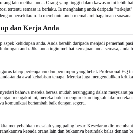
rang lain melihat anda. Orang yang tinggi dalam kawasan ini lebih 
osi tertentu semasa ia berlaku. Ia menghalang anda daripada "terkeju
ngan persekitaran. Ia membantu anda memahami bagaimana suasana ha
up dan Kerja Anda
p aspek kehidupan anda. Anda beralih daripada menjadi pemerhati pasif
 hubungan anda. Jika anda ingin melihat kemajuan anda semasa, anda 
 pengurus tahap pertengahan dan pemimpin yang hebat. Profesional EQ t
nda-tanda awal kehabisan tenaga. Mereka juga mengendalikan kritikan
menyedari bahawa mereka berasa mudah tersinggung dalam mesyuarat 
a. Dengan mengakui ini, mereka boleh menguruskan tingkah laku merek
a komunikasi bertambah baik dengan segera.
si kita menyebabkan masalah yang paling besar. Kesedaran diri memba
rangkannya kepada orang lain dan bukannya bertindak balas dengan b