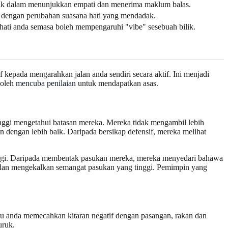
baik dalam menunjukkan empati dan menerima maklum balas.
t" dengan perubahan suasana hati yang mendadak.
ti anda semasa boleh mempengaruhi "vibe" sesebuah bilik.
 kepada mengarahkan jalan anda sendiri secara aktif. Ini menjadi
boleh
mencuba penilaian
untuk mendapatkan asas.
inggi mengetahui batasan mereka. Mereka tidak mengambil lebih
 dengan lebih baik. Daripada bersikap defensif, mereka melihat
pagi. Daripada membentak pasukan mereka, mereka menyedari bahawa
a dan mengekalkan semangat pasukan yang tinggi. Pemimpin yang
ntu anda memecahkan kitaran negatif dengan pasangan, rakan dan
uruk.