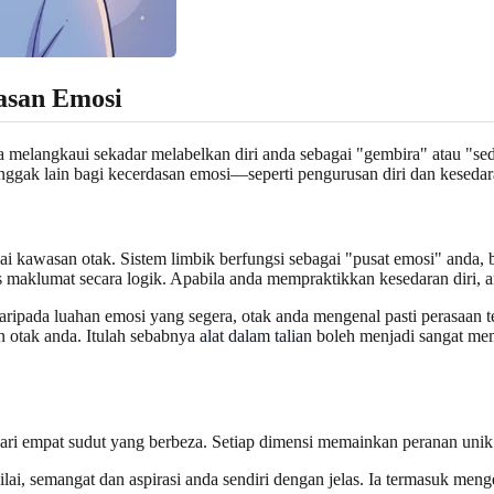
asan Emosi
a melangkaui sekadar melabelkan diri anda sebagai "gembira" atau "sed
onggak lain bagi kecerdasan emosi—seperti pengurusan diri dan keseda
i kawasan otak. Sistem limbik berfungsi sebagai "pusat emosi" anda, be
ses maklumat secara logik. Apabila anda mempraktikkan kesedaran dir
pada luahan emosi yang segera, otak anda mengenal pasti perasaan ter
 otak anda. Itulah sebabnya
alat dalam talian
boleh menjadi sangat me
ari empat sudut yang berbeza. Setiap dimensi memainkan peranan unik
ilai, semangat dan aspirasi anda sendiri dengan jelas. Ia termasuk me