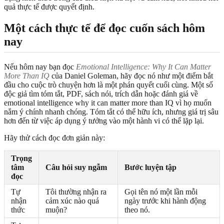
quả thực tế được quyết định.
Một cách thực tế để đọc cuốn sách hôm
nay
Nếu hôm nay bạn đọc
Emotional Intelligence: Why It Can Matter
More Than IQ
của Daniel Goleman, hãy đọc nó như một điểm bắt
đầu cho cuộc trò chuyện hơn là một phán quyết cuối cùng. Một số
độc giả tìm tóm tắt, PDF, sách nói, trích dẫn hoặc đánh giá về
emotional intelligence why it can matter more than IQ vì họ muốn
nắm ý chính nhanh chóng. Tóm tắt có thể hữu ích, nhưng giá trị sâu
hơn đến từ việc áp dụng ý tưởng vào một hành vi có thể lặp lại.
Hãy thử cách đọc đơn giản này:
Trọng
tâm
Câu hỏi suy ngẫm
Bước luyện tập
đọc
Tự
Tôi thường nhận ra
Gọi tên nó một lần mỗi
nhận
cảm xúc nào quá
ngày trước khi hành động
thức
muộn?
theo nó.