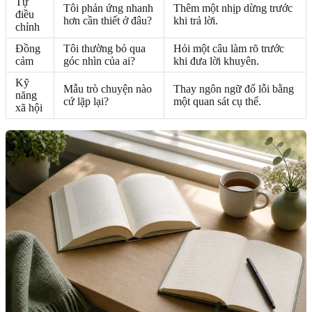
Tự
Tôi phản ứng nhanh
Thêm một nhịp dừng trước
điều
hơn cần thiết ở đâu?
khi trả lời.
chỉnh
Đồng
Tôi thường bỏ qua
Hỏi một câu làm rõ trước
cảm
góc nhìn của ai?
khi đưa lời khuyên.
Kỹ
Mẫu trò chuyện nào
Thay ngôn ngữ đổ lỗi bằng
năng
cứ lặp lại?
một quan sát cụ thể.
xã hội