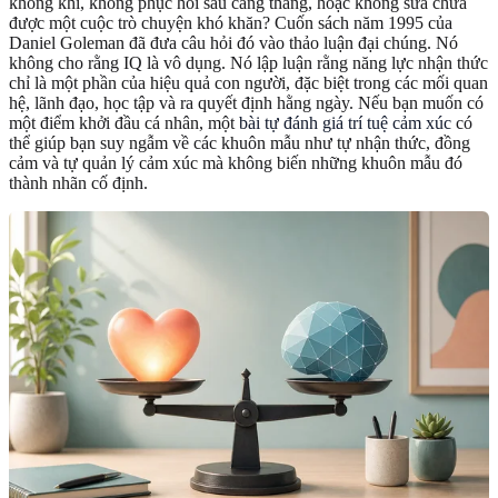
không khí, không phục hồi sau căng thẳng, hoặc không sửa chữa
được một cuộc trò chuyện khó khăn? Cuốn sách năm 1995 của
Daniel Goleman đã đưa câu hỏi đó vào thảo luận đại chúng. Nó
không cho rằng IQ là vô dụng. Nó lập luận rằng năng lực nhận thức
chỉ là một phần của hiệu quả con người, đặc biệt trong các mối quan
hệ, lãnh đạo, học tập và ra quyết định hằng ngày. Nếu bạn muốn có
một điểm khởi đầu cá nhân, một
bài tự đánh giá trí tuệ cảm xúc
có
thể giúp bạn suy ngẫm về các khuôn mẫu như tự nhận thức, đồng
cảm và tự quản lý cảm xúc mà không biến những khuôn mẫu đó
thành nhãn cố định.