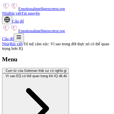
Emotionalintelligencetest.org
Nhà
Bài viết
Tài nguyên
Câu đố
Emotionalintelligencetest.org
Câu đố
Nhà
/
Bài viết
/
Trí tuệ cảm xúc: Vì sao trong đời thực nó có thể quan
trọng hơn IQ
Menu
Cụm từ của Goleman thật sự có nghĩa gì
Vì sao EQ có thể quan trọng khi IQ đã đủ