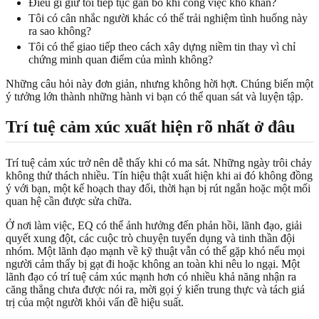
Điều gì giữ tôi tiếp tục gắn bó khi công việc khó khăn?
Tôi có cân nhắc người khác có thể trải nghiệm tình huống này
ra sao không?
Tôi có thể giao tiếp theo cách xây dựng niềm tin thay vì chỉ
chứng minh quan điểm của mình không?
Những câu hỏi này đơn giản, nhưng không hời hợt. Chúng biến một
ý tưởng lớn thành những hành vi bạn có thể quan sát và luyện tập.
Trí tuệ cảm xúc xuất hiện rõ nhất ở đâu
Trí tuệ cảm xúc trở nên dễ thấy khi có ma sát. Những ngày trôi chảy
không thử thách nhiều. Tín hiệu thật xuất hiện khi ai đó không đồng
ý với bạn, một kế hoạch thay đổi, thời hạn bị rút ngắn hoặc một mối
quan hệ cần được sửa chữa.
Ở nơi làm việc, EQ có thể ảnh hưởng đến phản hồi, lãnh đạo, giải
quyết xung đột, các cuộc trò chuyện tuyển dụng và tinh thần đội
nhóm. Một lãnh đạo mạnh về kỹ thuật vẫn có thể gặp khó nếu mọi
người cảm thấy bị gạt đi hoặc không an toàn khi nêu lo ngại. Một
lãnh đạo có trí tuệ cảm xúc mạnh hơn có nhiều khả năng nhận ra
căng thẳng chưa được nói ra, mời gọi ý kiến trung thực và tách giá
trị của một người khỏi vấn đề hiệu suất.