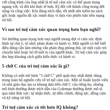
với công trình của ông nhất là trí tuệ cảm xúc có thể quan trọng
ngang với, và đôi khi thực tế hơn, IQ đối với thành công trong đời
sống và công việc. Khi dùng trích dẫn, tốt nhất nên kiểm tra sách
gốc hoặc nguồn đã xác minh thay vì dựa vào phiên bản trên mạng
xã hội.
Vì sao trí tuệ cảm xúc quan trọng hơn bạn nghĩ?
Nó thường quan trọng hơn mọi người mong đợi vì cảm xúc định
hình sự chú ý, trí nhớ, phán đoán và hành vi. Một người có thể biết
điều đúng cần làm nhưng vẫn phản ứng phòng thủ, né một cuộc trò
chuyện khó hoặc bỏ lỡ mối lo của người khác. Trí tuệ cảm xúc giúp
thu hẹp khoảng cách giữa kiến thức và hành vi.
5 chữ C của trí tuệ cảm xúc là gì?
Không có một mô hình "5 chữ C" phổ quát duy nhất được dùng
trong toàn bộ nghiên cứu về trí tuệ cảm xúc. Một số huấn luyện viên
và nhà giáo dục tạo ra khung dựa trên chữ C của riêng họ, nhưng
mô hình thường được trích dẫn của Goleman thường được mô tả
qua năm lĩnh vực: tự nhận thức, tự điều chỉnh, động lực, đồng cảm
và kỹ năng xã hội.
Trí tuệ cảm xúc có tốt hơn IQ không?