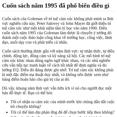
Cuốn sách năm 1995 đã phổ biến điều gì
Cuốn sách của Goleman về trí tuệ cảm xúc không phát minh ra lĩnh
vực nghiên cứu này. Peter Salovey và John Mayer đã giới thiệu trí
tuệ cảm xúc như một khái niệm tâm lý học vào năm 1990. Điều
cuốn sách năm 1995 của Goleman làm được là chuyển ý tưởng đó
thành một cuộc thảo luận công khai về trường học, công việc, lãnh
đạo, nuôi dạy con và phát triển cá nhân.
Cuốn sách thường được gắn với năm lĩnh vực: tự nhận thức, tự điều
chỉnh, động lực, đồng cảm và kỹ năng xã hội. Các mô hình trí tuệ
cảm xúc khác nhau dùng ngôn ngữ khác nhau, và các nhà nghiên
cứu vẫn tiếp tục tranh luận về cách tốt nhất để định nghĩa và đo
lường EQ. Điều đó đáng được ghi nhớ. Trí tuệ cảm xúc không phải
là một đặc điểm ma thuật duy nhất, và không nên được xem như
bảng điểm hoàn hảo cho giá trị của ai đó.
Dù vậy, khung năm lĩnh vực vẫn hữu ích vì nó cho người đọc một
bản đồ thực tế. Bạn có thể hỏi:
Tôi có nhận ra cảm xúc của mình trước khi chúng dẫn dắt cuộc
trò chuyện không?
Tôi có thể làm dịu phản ứng đủ để chọn bước tiếp theo không?