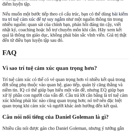
điểm luyện tập.
Nếu muốn một bước tiếp theo có cấu trúc, bạn có thể dùng
bài kiểm
tra trí tuệ cảm xúc để tự suy ngẫm
như một nguồn thông tin trong
nhiều nguồn: quan sát của chính bạn, phản hồi đáng tin cậy, viết
nhật ký, coaching hoặc hỗ trợ chuyên môn khi cần. Hãy xem kết
quả là thông tin giáo dục, không phải bản sắc vĩnh viễn. Giá trị thật
đến từ điều bạn luyện tập sau đó.
FAQ
Vì sao trí tuệ cảm xúc quan trọng hơn?
Trí tuệ cảm xúc có thể có vẻ quan trọng hơn vì nhiều kết quả trong
đời sống phụ thuộc vào quan hệ, giao tiếp, quản lý căng thẳng và
niềm tin. IQ có thể giúp bạn hiểu một vấn đề, nhưng EQ giúp bạn
xử lý phần con người của vấn đề. Câu trả lời cân bằng là trí tuệ cảm
xúc không phải lúc nào cũng quan trọng hơn; nó trở nên đặc biệt
quan trọng khi cảm xúc và người khác ảnh hưởng đến kết quả.
Câu nói nổi tiếng của Daniel Goleman là gì?
Nhiều câu nói được gán cho Daniel Goleman, nhưng ý tưởng gắn