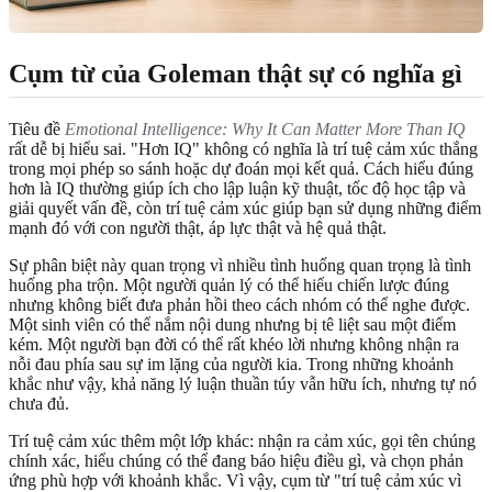
Cụm từ của Goleman thật sự có nghĩa gì
Tiêu đề
Emotional Intelligence: Why It Can Matter More Than IQ
rất dễ bị hiểu sai. "Hơn IQ" không có nghĩa là trí tuệ cảm xúc thắng
trong mọi phép so sánh hoặc dự đoán mọi kết quả. Cách hiểu đúng
hơn là IQ thường giúp ích cho lập luận kỹ thuật, tốc độ học tập và
giải quyết vấn đề, còn trí tuệ cảm xúc giúp bạn sử dụng những điểm
mạnh đó với con người thật, áp lực thật và hệ quả thật.
Sự phân biệt này quan trọng vì nhiều tình huống quan trọng là tình
huống pha trộn. Một người quản lý có thể hiểu chiến lược đúng
nhưng không biết đưa phản hồi theo cách nhóm có thể nghe được.
Một sinh viên có thể nắm nội dung nhưng bị tê liệt sau một điểm
kém. Một người bạn đời có thể rất khéo lời nhưng không nhận ra
nỗi đau phía sau sự im lặng của người kia. Trong những khoảnh
khắc như vậy, khả năng lý luận thuần túy vẫn hữu ích, nhưng tự nó
chưa đủ.
Trí tuệ cảm xúc thêm một lớp khác: nhận ra cảm xúc, gọi tên chúng
chính xác, hiểu chúng có thể đang báo hiệu điều gì, và chọn phản
ứng phù hợp với khoảnh khắc. Vì vậy, cụm từ "trí tuệ cảm xúc vì