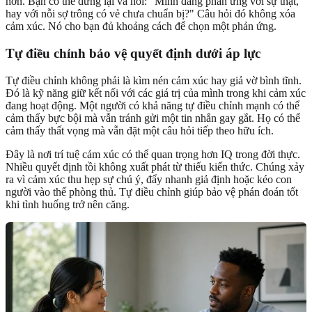
hơn. Bạn có thể dừng lại và hỏi: "Mình đang phản ứng với sự thật,
hay với nỗi sợ trông có vẻ chưa chuẩn bị?" Câu hỏi đó không xóa
cảm xúc. Nó cho bạn đủ khoảng cách để chọn một phản ứng.
Tự điều chỉnh bảo vệ quyết định dưới áp lực
Tự điều chỉnh không phải là kìm nén cảm xúc hay giả vờ bình tĩnh.
Đó là kỹ năng giữ kết nối với các giá trị của mình trong khi cảm xúc
đang hoạt động. Một người có khả năng tự điều chỉnh mạnh có thể
cảm thấy bực bội mà vẫn tránh gửi một tin nhắn gay gắt. Họ có thể
cảm thấy thất vọng mà vẫn đặt một câu hỏi tiếp theo hữu ích.
Đây là nơi trí tuệ cảm xúc có thể quan trọng hơn IQ trong đời thực.
Nhiều quyết định tồi không xuất phát từ thiếu kiến thức. Chúng xảy
ra vì cảm xúc thu hẹp sự chú ý, đẩy nhanh giả định hoặc kéo con
người vào thế phòng thủ. Tự điều chỉnh giúp bảo vệ phán đoán tốt
khi tình huống trở nên căng.