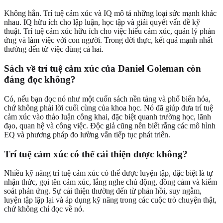
Không hẳn. Trí tuệ cảm xúc và IQ mô tả những loại sức mạnh khác
nhau. IQ hữu ích cho lập luận, học tập và giải quyết vấn đề kỹ
thuật. Trí tuệ cảm xúc hữu ích cho việc hiểu cảm xúc, quản lý phản
ứng và làm việc với con người. Trong đời thực, kết quả mạnh nhất
thường đến từ việc dùng cả hai.
Sách về trí tuệ cảm xúc của Daniel Goleman còn
đáng đọc không?
Có, nếu bạn đọc nó như một cuốn sách nền tảng và phổ biến hóa,
chứ không phải lời cuối cùng của khoa học. Nó đã giúp đưa trí tuệ
cảm xúc vào thảo luận công khai, đặc biệt quanh trường học, lãnh
đạo, quan hệ và công việc. Độc giả cũng nên biết rằng các mô hình
EQ và phương pháp đo lường vẫn tiếp tục phát triển.
Trí tuệ cảm xúc có thể cải thiện được không?
Nhiều kỹ năng trí tuệ cảm xúc có thể được luyện tập, đặc biệt là tự
nhận thức, gọi tên cảm xúc, lắng nghe chủ động, đồng cảm và kiểm
soát phản ứng. Sự cải thiện thường đến từ phản hồi, suy ngẫm,
luyện tập lặp lại và áp dụng kỹ năng trong các cuộc trò chuyện thật,
chứ không chỉ đọc về nó.