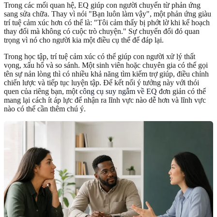
Trong các mối quan hệ, EQ giúp con người chuyển từ phản ứng
sang sửa chữa. Thay vì nói "Bạn luôn làm vậy", một phản ứng giàu
trí tuệ cảm xúc hơn có thể là: "Tôi cảm thấy bị phớt lờ khi kế hoạch
thay đổi mà không có cuộc trò chuyện." Sự chuyển đổi đó quan
trọng vì nó cho người kia một điều cụ thể để đáp lại.
Trong học tập, trí tuệ cảm xúc có thể giúp con người xử lý thất
vọng, xấu hổ và so sánh. Một sinh viên hoặc chuyên gia có thể gọi
tên sự nản lòng thì có nhiều khả năng tìm kiếm trợ giúp, điều chỉnh
chiến lược và tiếp tục luyện tập. Để kết nối ý tưởng này với thói
quen của riêng bạn, một
công cụ suy ngẫm về EQ
đơn giản có thể
mang lại cách ít áp lực để nhận ra lĩnh vực nào dễ hơn và lĩnh vực
nào có thể cần thêm chú ý.