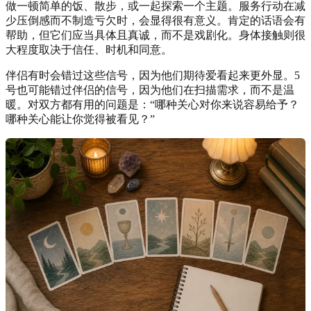
做一顿简单的饭、散步，或一起探索一个主题。服务行动在减
少压倒感而不制造亏欠时，会显得很有意义。肯定的话语会有
帮助，但它们应当具体且真诚，而不是戏剧化。身体接触则很
大程度取决于信任、时机和同意。
伴侣有时会错过这些信号，因为他们期待爱看起来更外显。5
号也可能错过伴侣的信号，因为他们在扫描需求，而不是温
暖。对双方都有用的问题是：“哪种关心对你来说容易给予？
哪种关心能让你觉得被看见？”