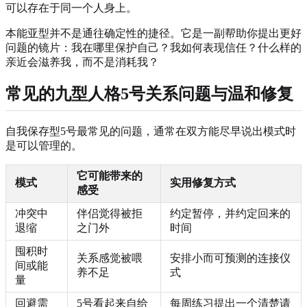
可以存在于同一个人身上。
本能亚型并不是通往确定性的捷径。它是一副帮助你提出更好
问题的镜片：我在哪里保护自己？我如何表现信任？什么样的
亲近会滋养我，而不是消耗我？
常见的九型人格5号关系问题与温和修复
自我保存型5号最常见的问题，通常在双方能尽早说出模式时
是可以管理的。
它可能带来的
模式
实用修复方式
感受
冲突中
伴侣觉得被拒
约定暂停，并约定回来的
退缩
之门外
时间
囤积时
关系感觉被喂
安排小而可预测的连接仪
间或能
养不足
式
量
回避需
5号看起来自给
每周练习提出一个清楚请