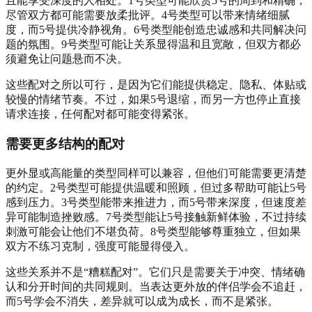
且能享受深度的人相处。1号类型可能欣赏5号的周到和精确，
尽管双方都可能需要放柔批评。4号类型可以带来情绪细腻
度，而5号提供冷静视角。6号类型能创造忠诚感和共同解决问
题的氛围。9号类型可能让关系显得温和且宽敞，但双方都必
须避免让问题悬而不决。
这些配对之所以可行，是因为它们能提供稳定、隐私、体贴或
较慢的情绪节奏。不过，如果5号退缩，而另一方也停止直接
请求连接，任何配对都可能变得紧张。
需要更多结构的配对
更外显或高能量的类型同样可以兼容，但他们可能需要更清楚
的约定。2号类型可能提供温暖和照顾，但过多帮助可能让5号
感到压力。3号类型能带来推进力，而5号带来深度，但速度差
异可能制造挫败感。7号类型能让5号接触新鲜体验，不过持续
刺激可能会让他们不堪负荷。8号类型能够尊重独立，但如果
双方不练习克制，强度可能显得侵入。
这些关系并不是“糟糕配对”。它们只是需要关于冲突、情绪确
认和分开时间的共同规则。当表达更外放的伴侣学会不追赶，
而5号学会不消失，差异就可以成为成长，而不是紧张。