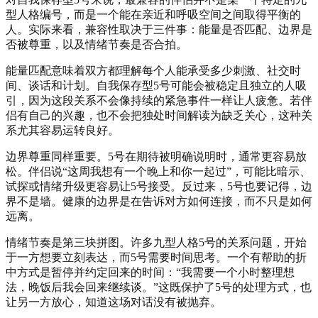
型人格编号，而是一个能在亲近和呼吸空间之间取得平衡的
人。实际来看，兼容性取决于三件事：能量是否匹配、边界是
否被尊重，以及情绪节奏是否合拍。
能量匹配意味着双方都理解每个人能承受多少刺激、社交时
间、谈话和计划。自我保存型5号可能会被稳定且独立的人吸
引，因为这段关系不会像持续的紧急事件一样让人疲惫。若伴
侣有自己的兴趣，也不会把独处时间解读为缺乏关心，这种关
系尤其容易运转良好。
边界尊重同样重要。5号在期待被明确说明时，通常更容易放
松。伴侣说“这周我想有一个晚上和你一起过”，可能比暗示、
试探或情绪升级更容易让5号接受。反过来，5号也要记得，边
界不是墙。健康的边界是在告诉对方如何连接，而不只是如何
远离。
情绪节奏是第三块拼图。许多九型人格5号的关系问题，开始
于一方想要立刻表达，而5号需要时间思考。一个有帮助的折
中方式是暂停并约定回来的时间：“我需要一个小时整理想
法，晚饭后我会回来继续谈。”这既保护了5号的处理方式，也
让另一方放心，知道这场对话没有被抛弃。