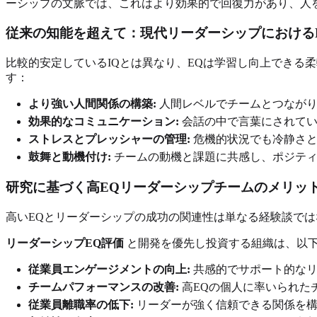
ーシップの文脈では、これはより効果的で回復力があり、人
従来の知能を超えて：現代リーダーシップにおける
比較的安定しているIQとは異なり、EQは学習し向上できる
す：
より強い人間関係の構築:
人間レベルでチームとつながり
効果的なコミュニケーション:
会話の中で言葉にされてい
ストレスとプレッシャーの管理:
危機的状況でも冷静さと
鼓舞と動機付け:
チームの動機と課題に共感し、ポジティ
研究に基づく高EQリーダーシップチームのメリッ
高いEQとリーダーシップの成功の関連性は単なる経験談で
リーダーシップEQ評価
と開発を優先し投資する組織は、以
従業員エンゲージメントの向上:
共感的でサポート的なリ
チームパフォーマンスの改善:
高EQの個人に率いられた
従業員離職率の低下:
リーダーが強く信頼できる関係を構