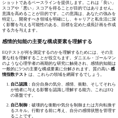
ショットであるベースラインを提供します。これは「良い」
スコアや「悪い」スコアを得ることが目的ではありません。
意識を高めることが目的です。この意識は、あなたの強みを
特定し、開発すべき領域を明確にし、キャリアと私生活に深
く影響を与える可能性のある、目標を定めた成長計画を作成
する力を与えます。
感情的知能の主要な構成要素を理解する
EQテストが何を測定するのかを理解するためには、その主
要な柱を理解することが役立ちます。ダニエル・ゴールマン
のような心理学者の画期的な研究に触発され、感情的知能は
一般的に5つの主要な構成要素に分解されます。質の高い
感
情指数テスト
は、これらの領域を網羅するでしょう。
自己認識
：自分自身の気分、感情、衝動、そしてそれら
が他者に与える影響を認識し理解する能力。これはEQ
の基盤です。
自己制御
：破壊的な衝動や気分を制御または方向転換す
るスキル。行動する前に考え、自分の感情状態を管理す
ることです。