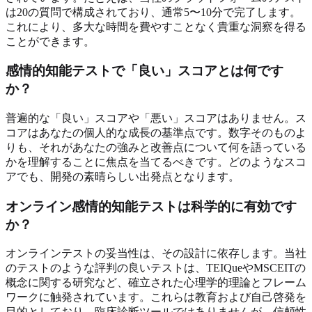
は20の質問で構成されており、通常5〜10分で完了します。
これにより、多大な時間を費やすことなく貴重な洞察を得る
ことができます。
感情的知能テストで「良い」スコアとは何です
か？
普遍的な「良い」スコアや「悪い」スコアはありません。ス
コアはあなたの個人的な成長の基準点です。数字そのものよ
りも、それがあなたの強みと改善点について何を語っている
かを理解することに焦点を当てるべきです。どのようなスコ
アでも、開発の素晴らしい出発点となります。
オンライン感情的知能テストは科学的に有効です
か？
オンラインテストの妥当性は、その設計に依存します。当社
のテストのような評判の良いテストは、TEIQueやMSCEITの
概念に関する研究など、確立された心理学的理論とフレーム
ワークに触発されています。これらは教育および自己啓発を
目的としており、臨床診断ツールではありませんが、信頼性