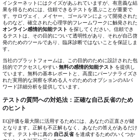
インターネットにはクイズがあふれていますが、有意義な結
果を得るためには、信頼できるテストを選ぶことが重要で
す。サロヴェイ、メイヤー、ゴールマンによって開発された
ものなど、確立された心理学的フレームワークに触発された
オンライン感情的知能テスト
を探してください。信頼でき
るテストは、その目的について透明性があり、それが自己啓
発のためのツールであり、臨床診断ではないことを保証しま
す。
当社のプラットフォームは、この目的のために設計された包
括的でアクセスしやすい
無料の感情的知能テスト
を提供し
ています。無料の基本レポートと、高度にパーソナライズさ
れた実用的な洞察を求める人々のためのオプションのAIパ
ワード詳細分析を提供しています。
テストの質問への対処法：正確な自己反省のため
のヒント
EQ評価を最大限に活用するためには、あなたの正直さが鍵
となります。正解も不正解もなく、あなたの答えがあるだけ
です。テスト中に真の
自己反省
を達成するためのいくつか