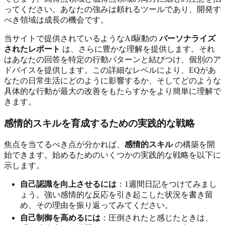
ってください。あなたの強みは頼れるツールであり、開発す
べき領域は成長の機会です。
当サイトで提供されているようなAI駆動の
パーソナライズ
されたレポート
は、さらに豊かな理解を提供します。それ
はあなたの回答を特定の行動パターンと結びつけ、個別のア
ドバイスを提供します。この詳細なレベルにより、EQがあ
なたの日常生活にどのように影響するか、そしてどのような
具体的な行動が最大の改善をもたらすかをより簡単に理解で
きます。
感情的スキルを育成するための実践的な戦略
焦点を当てるべき点が分かれば、
感情的スキル
の構築を開
始できます。始めるためのいくつかの実践的な戦略を以下に
示します。
自己認識を向上させるには
：1週間日記をつけてみまし
ょう。強い感情的な反応を引き起こした状況を書き留
め、その理由を振り返ってみてください。
自己制御を高めるには
：圧倒されたと感じたときは、