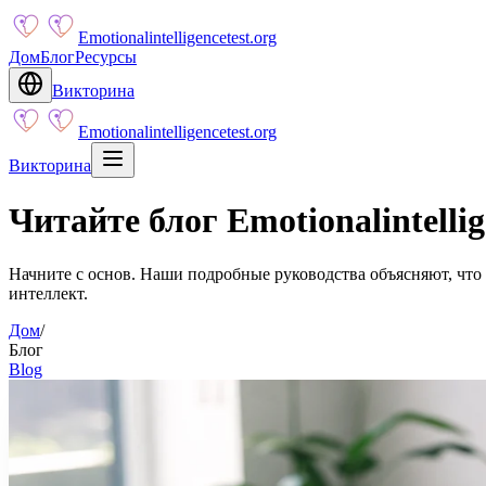
Emotionalintelligencetest.org
Дом
Блог
Ресурсы
Викторина
Emotionalintelligencetest.org
Викторина
Читайте блог Emotionalintelli
Начните с основ. Наши подробные руководства объясняют, что
интеллект.
Дом
/
Блог
Blog