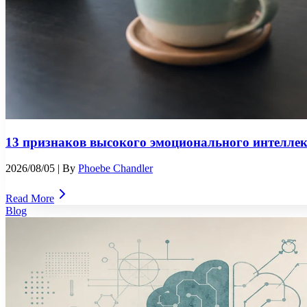
13 признаков высокого эмоционального интеллек
2026/08/05
| By
Phoebe Chandler
Read More
Blog