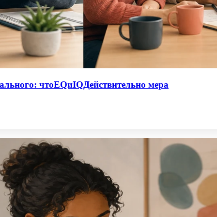
ального: чтоEQиIQДействительно мера